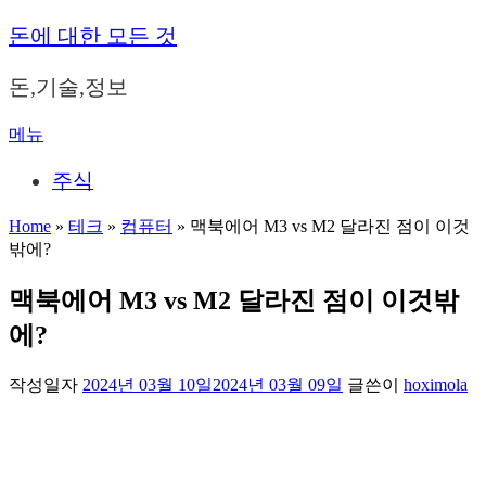
내
돈에 대한 모든 것
용
으
돈,기술,정보
로
바
메뉴
로
가
주식
기
Home
»
테크
»
컴퓨터
»
맥북에어 M3 vs M2 달라진 점이 이것
밖에?
맥북에어 M3 vs M2 달라진 점이 이것밖
에?
작성일자
2024년 03월 10일
2024년 03월 09일
글쓴이
hoximola