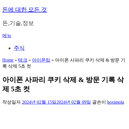
내
돈에 대한 모든 것
용
으
돈,기술,정보
로
바
메뉴
로
가
주식
기
Home
»
테크
»
아이폰팁
»
아이폰 사파리 쿠키 삭제 & 방문 기
록 삭제 5초 컷
아이폰 사파리 쿠키 삭제 & 방문 기록 삭
제 5초 컷
작성일자
2024년 02월 15일
2024년 02월 09일
글쓴이
hoximola