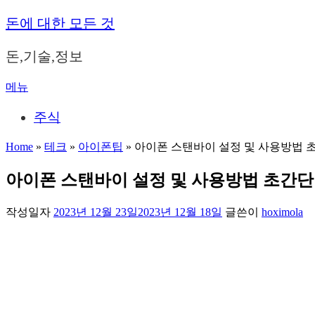
내
돈에 대한 모든 것
용
으
돈,기술,정보
로
바
메뉴
로
가
주식
기
Home
»
테크
»
아이폰팁
»
아이폰 스탠바이 설정 및 사용방법 
아이폰 스탠바이 설정 및 사용방법 초간단
작성일자
2023년 12월 23일
2023년 12월 18일
글쓴이
hoximola