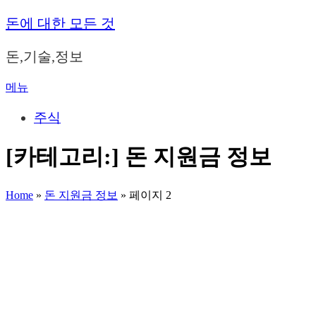
내
돈에 대한 모든 것
용
으
돈,기술,정보
로
바
메뉴
로
가
주식
기
[카테고리:]
돈 지원금 정보
Home
»
돈 지원금 정보
»
페이지 2