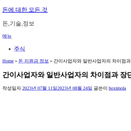
내
돈에 대한 모든 것
용
으
돈,기술,정보
로
바
메뉴
로
가
주식
기
Home
»
돈 지원금 정보
»
간이사업자와 일반사업자의 차이점과
간이사업자와 일반사업자의 차이점과 장
작성일자
2023년 07월 11일
2023년 08월 24일
글쓴이
hoximola